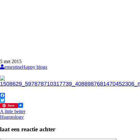
5
mrt
2015
ernestine
Happy blogs
Facebook
Twitter
Save
Bericht
A little better
Hugotology
navigatie
laat een reactie achter