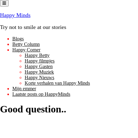
Ga
naar
de
Happy Minds
inhoud
Try not to smile at our stories
Blogs
Betty Column
Happy Corner
Happy Betty
Happy filmpjes
Happy Gasten
Happy Muziek
Happy Nieuws
Korte verhalen van Happy Minds
Mijn emmer
Laatste posts op HappyMinds
Good question..