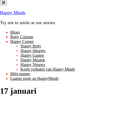
Ga
naar
de
Happy Minds
inhoud
Try not to smile at our stories
Blogs
Betty Column
Happy Corner
Happy Betty
Happy filmpjes
Happy Gasten
Happy Muziek
Happy Nieuws
Korte verhalen van Happy Minds
Mijn emmer
Laatste posts op HappyMinds
17 januari