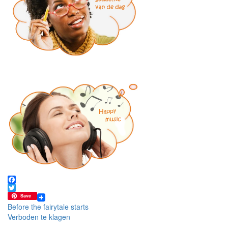
Facebook
Twitter
Save
Bericht
Before the fairytale starts
Verboden te klagen
navigatie