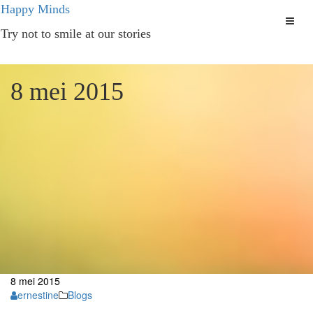
Ga
Happy Minds
naar
Try not to smile at our stories
de
inhoud
8 mei 2015
8
mei
2015
ernestine
Blogs