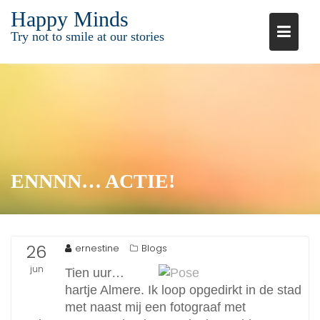
Ga
Happy Minds
naar
Try not to smile at our stories
de
inhoud
ENNNN… ACTIE!
26
ernestine
Blogs
jun
Tien uur…
hartje Almere. Ik loop opgedirkt in de stad
2015
met naast mij een fotograaf met