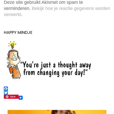
Deze site gebruikt Akismet om spam te
verminderen.
Bekijk hoe je reactie gegevens worden
verwerkt
.
HAPPY MINDJE
F
a
T
Save
c
w
e
i
b
t
o
t