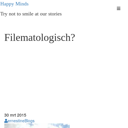
Ga
Happy Minds
naar
Try not to smile at our stories
de
inhoud
Filematologisch?
30
mrt
2015
ernestine
Blogs