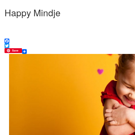
Happy Mindje
Facebook
Twitter
Save