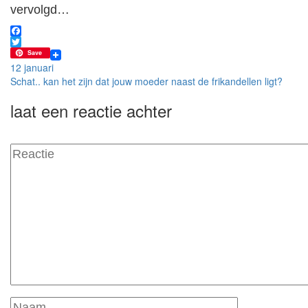
vervolgd…
Facebook
Twitter
Save
Bericht
12 januari
Schat.. kan het zijn dat jouw moeder naast de frikandellen ligt?
navigatie
laat een reactie achter