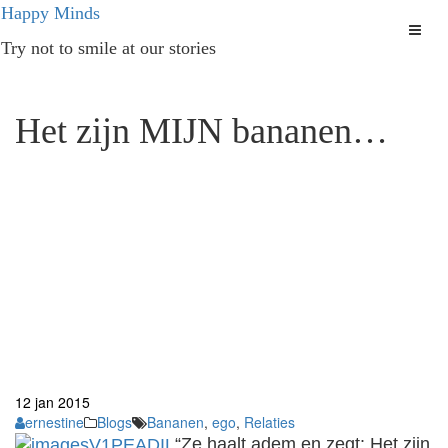
Ga
Happy Minds
naar
Try not to smile at our stories
de
inhoud
Het zijn MIJN bananen…
12
jan
2015
ernestine
Blogs
Bananen
,
ego
,
Relaties
“Ze haalt adem en zegt: Het zijn