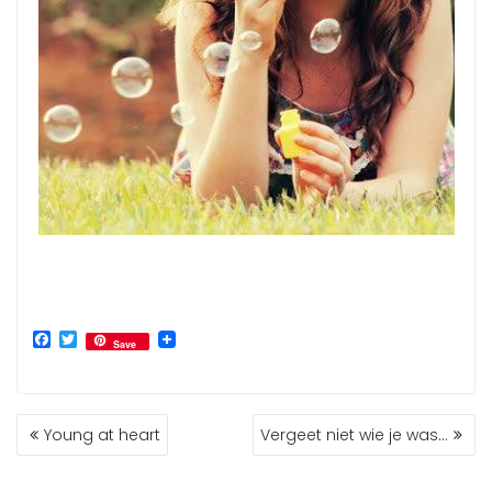
F
T
Save
a
w
c
i
e
t
b
t
BERICHT
o
e
Young at heart
Vergeet niet wie je was…
o
r
NAVIGATIE
k