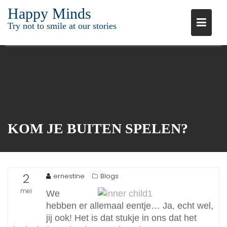
Ga
Happy Minds
naar
Try not to smile at our stories
de
inhoud
KOM JE BUITEN SPELEN?
2
ernestine
Blogs
mei
We
hebben er allemaal eentje… Ja, echt wel,
2015
jij ook! Het is dat stukje in ons dat het