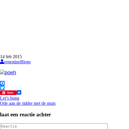
14
feb
2015
ernestine
Blogs
Facebook
Twitter
Save
Bericht
Let’s hugg
Ode aan de ridder met de muis
navigatie
laat een reactie achter