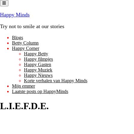
Ga
naar
de
Happy Minds
inhoud
Try not to smile at our stories
Blogs
Betty Column
Happy Corner
Happy Betty
Happy filmpjes
Happy Gasten
Happy Muziek
Happy Nieuws
Korte verhalen van Happy Minds
Mijn emmer
Laatste posts op HappyMinds
L.I.E.F.D.E.