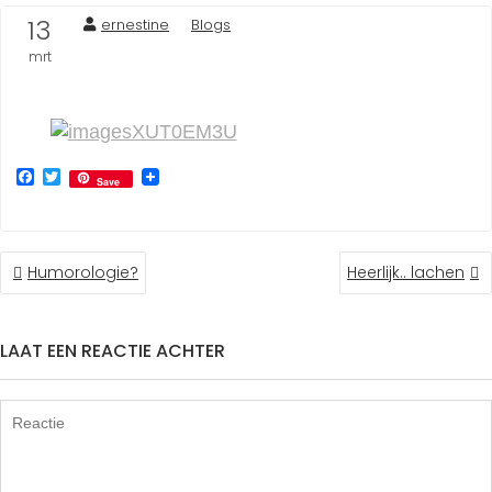
13
ernestine
Blogs
mrt
2015
F
T
Save
a
w
c
i
e
t
b
t
BERICHT
o
e
Humorologie?
Heerlijk.. lachen
o
r
NAVIGATIE
k
LAAT EEN REACTIE ACHTER