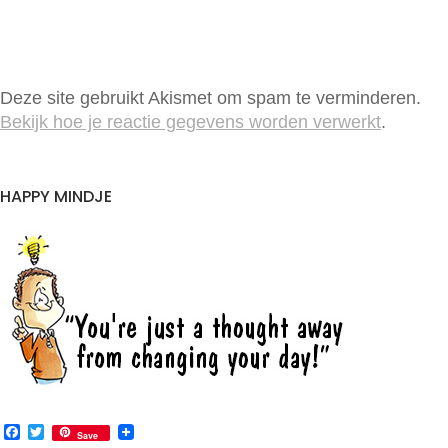
Deze site gebruikt Akismet om spam te verminderen.
Bekijk hoe je reactie gegevens worden verwerkt
.
HAPPY MINDJE
F
T
Save
a
w