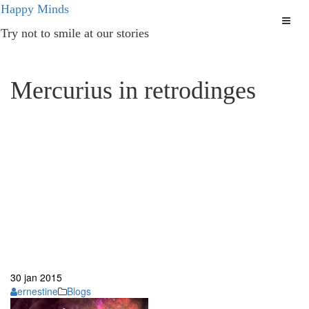
Ga
Happy Minds
naar
Try not to smile at our stories
de
inhoud
Mercurius in retrodinges
30
jan
2015
ernestine
Blogs