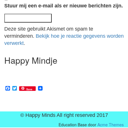
Stuur mij een e-mail als er nieuwe berichten zijn.
Deze site gebruikt Akismet om spam te
verminderen.
Bekijk hoe je reactie gegevens worden
verwerkt
.
Happy Mindje
Facebook
Twitter
Save
© Happy Minds All right reserved 2017
Education Base door
Acme Themes