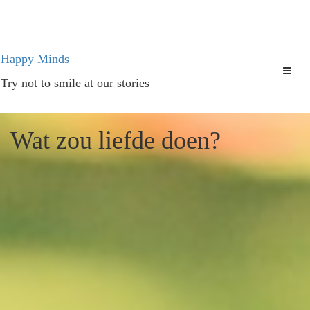
Ga
Happy Minds
naar
Try not to smile at our stories
de
inhoud
Wat zou liefde doen?