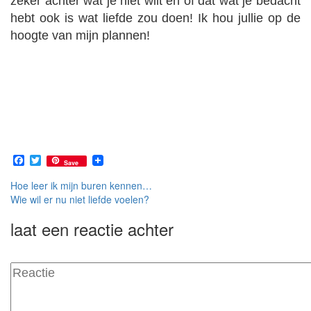
zeker achter wat je niet wilt en of dat wat je bedacht
hebt ook is wat liefde zou doen! Ik hou jullie op de
hoogte van mijn plannen!
Facebook
Twitter
Save
Bericht
Hoe leer ik mijn buren kennen…
Wie wil er nu niet liefde voelen?
navigatie
laat een reactie achter