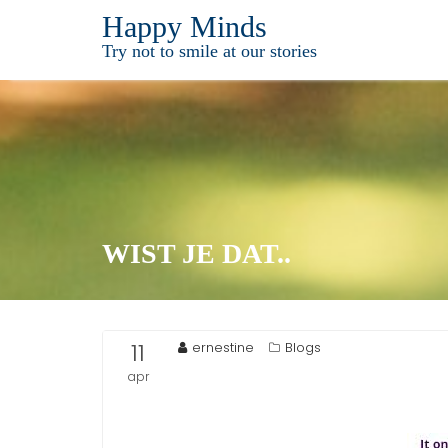
Ga
Happy Minds
naar
Try not to smile at our stories
de
inhoud
WIST JE DAT..
11
ernestine
Blogs
apr
2015