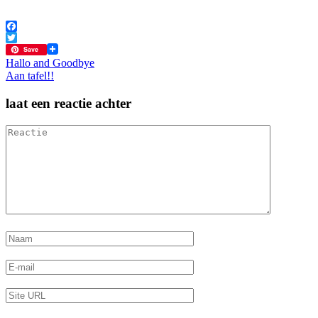
Facebook
Twitter
Save
Bericht
Hallo and Goodbye
Aan tafel!!
navigatie
laat een reactie achter