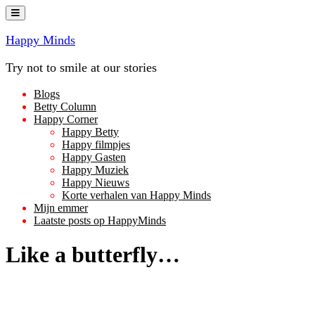
Ga
naar
de
Happy Minds
inhoud
Try not to smile at our stories
Blogs
Betty Column
Happy Corner
Happy Betty
Happy filmpjes
Happy Gasten
Happy Muziek
Happy Nieuws
Korte verhalen van Happy Minds
Mijn emmer
Laatste posts op HappyMinds
Like a butterfly…