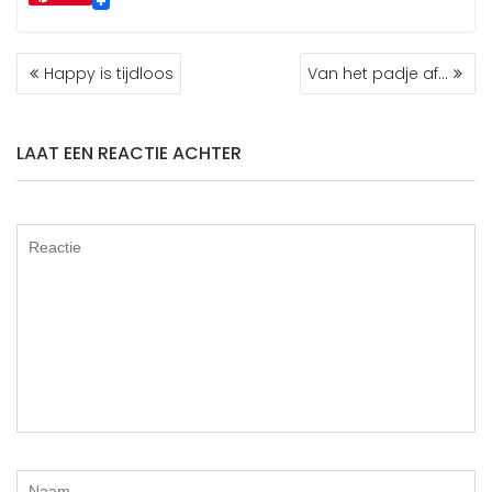
w
c
i
e
t
b
BERICHT
t
o
Happy is tijdloos
Van het padje af…
NAVIGATIE
e
o
r
k
LAAT EEN REACTIE ACHTER