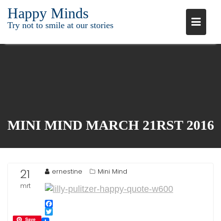
Ga
Happy Minds
naar
Try not to smile at our stories
de
inhoud
MINI MIND MARCH 21RST 2016
21
ernestine
Mini Mind
mrt
2016
F
T
a
Save