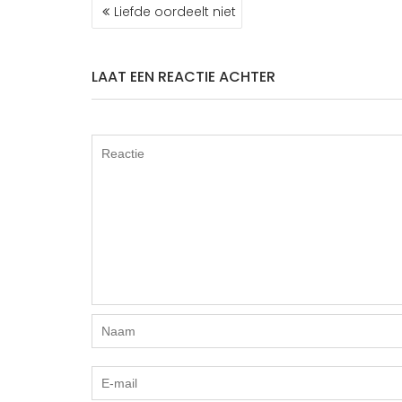
BERICHT
o
t
Liefde oordeelt niet
NAVIGATIE
o
e
k
r
LAAT EEN REACTIE ACHTER