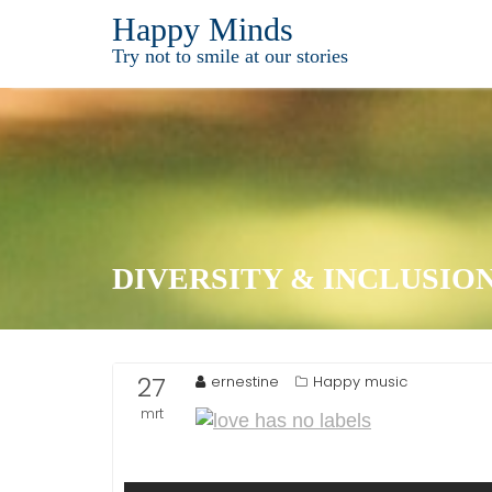
Ga
Happy Minds
naar
Try not to smile at our stories
de
inhoud
DIVERSITY & INCLUSIO
27
ernestine
Happy music
mrt
2015