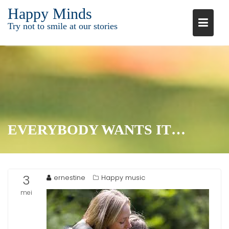
Ga
Happy Minds
naar
Try not to smile at our stories
de
inhoud
EVERYBODY WANTS IT…
3
ernestine
Happy music
mei
2015