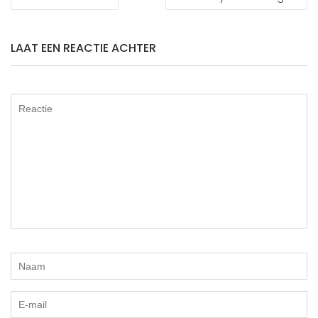
NAVIGATIE
o
e
k
r
LAAT EEN REACTIE ACHTER