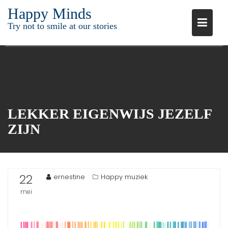
Ga
Happy Minds
naar
Try not to smile at our stories
de
inhoud
LEKKER EIGENWIJS JEZELF
ZIJN
22
ernestine
Happy muziek
mei
2015