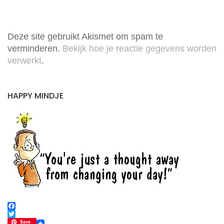
Deze site gebruikt Akismet om spam te
verminderen.
Bekijk hoe je reactie gegevens worden
verwerkt
.
HAPPY MINDJE
F
a
T
Save