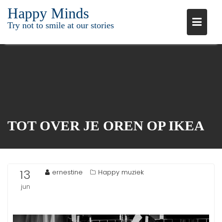
Ga
Happy Minds
naar
Try not to smile at our stories
de
inhoud
TOT OVER JE OREN OP IKEA
13
ernestine
Happy muziek
jun
2015