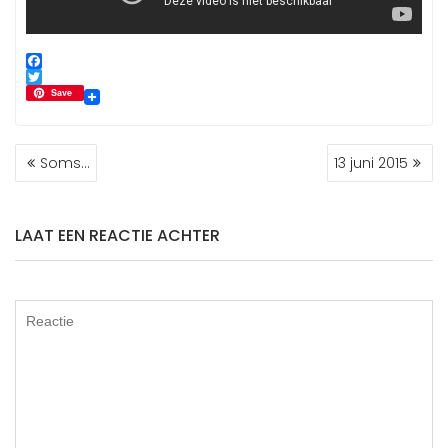
F
a
T
Save
c
w
e
i
b
t
BERICHT
o
t
Soms…
13 juni 2015
NAVIGATIE
o
e
k
r
LAAT EEN REACTIE ACHTER