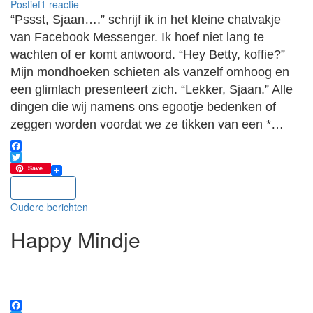
Postief
1 reactie
“Pssst, Sjaan….” schrijf ik in het kleine chatvakje
van Facebook Messenger. Ik hoef niet lang te
wachten of er komt antwoord. “Hey Betty, koffie?”
Mijn mondhoeken schieten als vanzelf omhoog en
een glimlach presenteert zich. “Lekker, Sjaan.” Alle
dingen die wij namens ons egootje bedenken of
zeggen worden voordat we ze tikken van een *…
Facebook
Twitter
Save
Lees meer
Berichtennavigatie
Oudere berichten
Happy Mindje