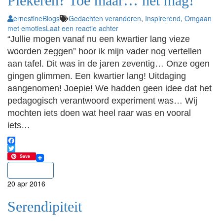
Piekeren? Toe maar… het mag!
ernestine
Blogs
Gedachten veranderen
,
Inspirerend
,
Omgaan
met emoties
Laat een reactie achter
“Jullie mogen vanaf nu een kwartier lang vieze
woorden zeggen” hoor ik mijn vader nog vertellen
aan tafel. Dit was in de jaren zeventig… Onze ogen
gingen glimmen. Een kwartier lang! Uitdaging
aangenomen! Joepie! We hadden geen idee dat het
pedagogisch verantwoord experiment was… Wij
mochten iets doen wat heel raar was en vooral
iets…
Facebook
Twitter
Save
Lees meer
20
apr
2016
Serendipiteit