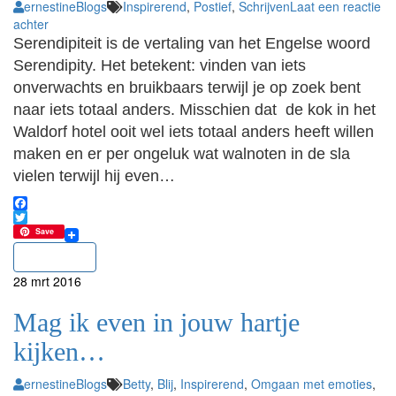
ernestine
Blogs
Inspirerend
,
Postief
,
Schrijven
Laat een reactie
achter
Serendipiteit is de vertaling van het Engelse woord
Serendipity. Het betekent: vinden van iets
onverwachts en bruikbaars terwijl je op zoek bent
naar iets totaal anders. Misschien dat de kok in het
Waldorf hotel ooit wel iets totaal anders heeft willen
maken en er per ongeluk wat walnoten in de sla
vielen terwijl hij even…
Facebook
Twitter
Save
Lees meer
28
mrt
2016
Mag ik even in jouw hartje
kijken…
ernestine
Blogs
Betty
,
Blij
,
Inspirerend
,
Omgaan met emoties
,