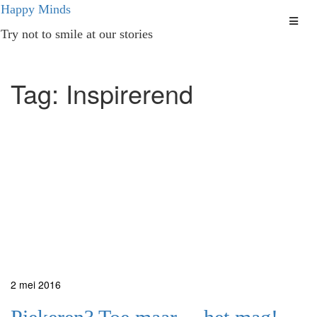
Ga
Happy Minds
naar
Try not to smile at our stories
de
inhoud
Tag:
Inspirerend
2
mei
2016